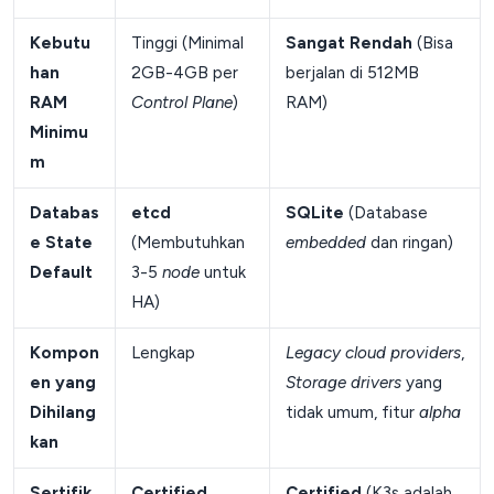
Kebutu
Tinggi (Minimal
Sangat Rendah
(Bisa
han
2GB-4GB per
berjalan di 512MB
RAM
Control Plane
)
RAM)
Minimu
m
Databas
etcd
SQLite
(Database
e State
(Membutuhkan
embedded
dan ringan)
Default
3-5
node
untuk
HA)
Kompon
Lengkap
Legacy cloud providers
,
en yang
Storage drivers
yang
Dihilang
tidak umum, fitur
alpha
kan
Sertifik
Certified
Certified
(K3s adalah