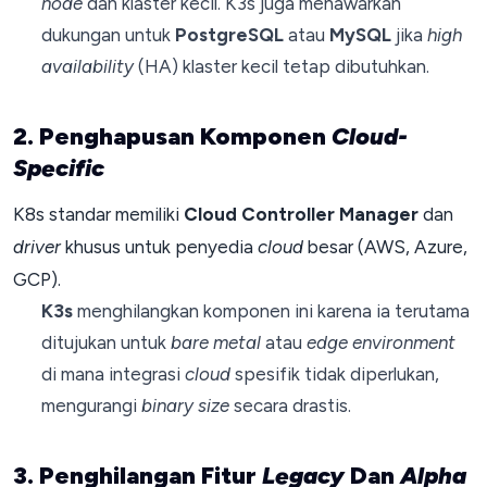
node
dan klaster kecil. K3s juga menawarkan
dukungan untuk
PostgreSQL
atau
MySQL
jika
high
availability
(HA) klaster kecil tetap dibutuhkan.
2. Penghapusan Komponen
Cloud-
Specific
K8s standar memiliki
Cloud Controller Manager
dan
driver
khusus untuk penyedia
cloud
besar (AWS, Azure,
GCP).
K3s
menghilangkan komponen ini karena ia terutama
ditujukan untuk
bare metal
atau
edge environment
di mana integrasi
cloud
spesifik tidak diperlukan,
mengurangi
binary size
secara drastis.
3. Penghilangan Fitur
Legacy
Dan
Alpha