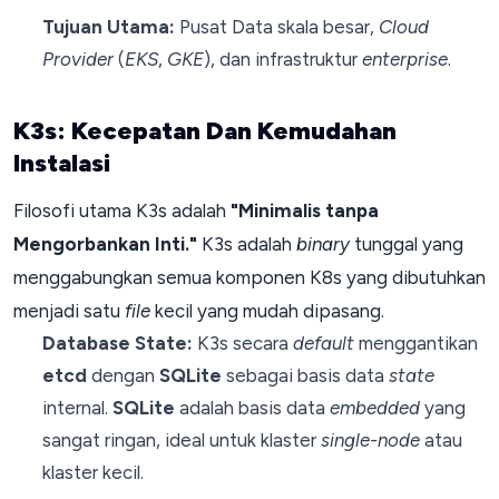
Tujuan Utama:
Pusat Data skala besar,
Cloud
Provider
(
EKS
,
GKE
), dan infrastruktur
enterprise
.
K3s: Kecepatan Dan Kemudahan
Instalasi
Filosofi utama K3s adalah
"Minimalis tanpa
Mengorbankan Inti."
K3s adalah
binary
tunggal yang
menggabungkan semua komponen K8s yang dibutuhkan
menjadi satu
file
kecil yang mudah dipasang.
Database State:
K3s secara
default
menggantikan
etcd
dengan
SQLite
sebagai basis data
state
internal.
SQLite
adalah basis data
embedded
yang
sangat ringan, ideal untuk klaster
single-node
atau
klaster kecil.