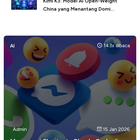
Kimi K3: Model AI Open-Weight
China yang Menantang Domi...
143x dibaca
AI
Admin
Admin
Admin
14 Jan 2026
17 Jan 2026
15 Jan 2026