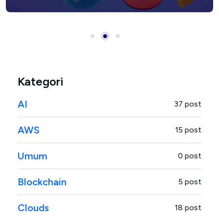
Developer Modern
Produktivitas Coding
Kategori
AI
37 post
AWS
15 post
Umum
0 post
Blockchain
5 post
Clouds
18 post