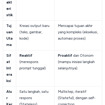
akt
eri
stik
Tuj
Kreasi output baru
Mencapai tujuan akhir
uan
(teks, gambar,
yang kompleks (eksekusi,
Uta
kode).
automasi proses).
ma
Sif
Reaktif
Proaktif
dan Otonom
at
(merespons
(mampu inisiasi langkah
Int
prompt
tunggal).
selanjutnya).
era
ksi
Alu
Satu langkah, satu
Multistep, iteratif
r
respons
(Stateful), dengan
self-
Ker
(Stateless).
correction
.