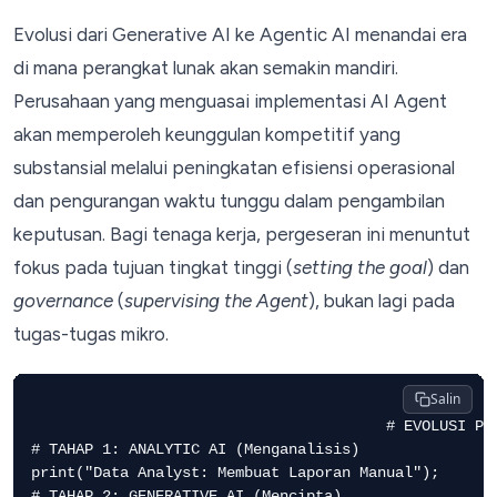
Evolusi dari Generative AI ke Agentic AI menandai era
di mana perangkat lunak akan semakin mandiri.
Perusahaan yang menguasai implementasi AI Agent
akan memperoleh keunggulan kompetitif yang
substansial melalui peningkatan efisiensi operasional
dan pengurangan waktu tunggu dalam pengambilan
keputusan. Bagi tenaga kerja, pergeseran ini menuntut
fokus pada tujuan tingkat tinggi (
setting the goal
) dan
governance
(
supervising the Agent
), bukan lagi pada
tugas-tugas mikro.
Salin
					# EVOLUSI PERAN AI DALAM BISNIS

# TAHAP 1: ANALYTIC AI (Menganalisis)

print("Data Analyst: Membuat Laporan Manual");

# TAHAP 2: GENERATIVE AI (Mencipta)
