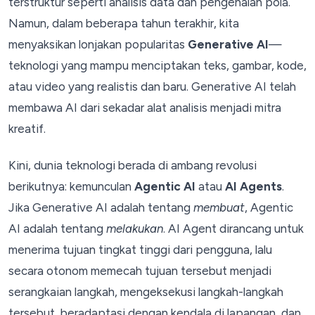
terstruktur seperti analisis data dan pengenalan pola.
Namun, dalam beberapa tahun terakhir, kita
menyaksikan lonjakan popularitas
Generative AI
—
teknologi yang mampu menciptakan teks, gambar, kode,
atau video yang realistis dan baru. Generative AI telah
membawa AI dari sekadar alat analisis menjadi mitra
kreatif.
Kini, dunia teknologi berada di ambang revolusi
berikutnya: kemunculan
Agentic AI
atau
AI Agents
.
Jika Generative AI adalah tentang
membuat
, Agentic
AI adalah tentang
melakukan
. AI Agent dirancang untuk
menerima tujuan tingkat tinggi dari pengguna, lalu
secara otonom memecah tujuan tersebut menjadi
serangkaian langkah, mengeksekusi langkah-langkah
tersebut, beradaptasi dengan kendala di lapangan, dan