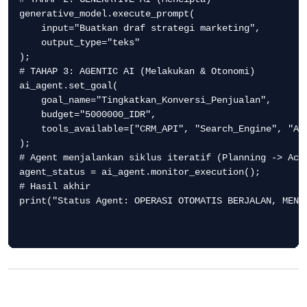
generative_model.execute_prompt(

    input="Buatkan draf strategi marketing",

    output_type="teks"

);

# TAHAP 3: AGENTIC AI (Melakukan & Otonomi)

ai_agent.set_goal(

    goal_name="Tingkatkan_Konversi_Penjualan",

    budget="5000000_IDR",

    tools_available=["CRM_API", "Search_Engine", "Ad_
);

# Agent menjalankan siklus iteratif (Planning -> Acti
agent_status = ai_agent.monitor_execution();

# Hasil akhir

print("Status Agent: OPERASI OTOMATIS BERJALAN, MENUN