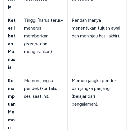
ja
Ket
Tinggi (harus terus-
Rendah (hanya
erli
menerus
menentukan tujuan awal
bat
memberikan
dan meninjau hasil akhir).
an
prompt
dan
Ma
mengarahkan).
nus
ia
Ke
Memori jangka
Memori jangka pendek
ma
pendek (konteks
dan jangka panjang
mp
sesi saat ini).
(belajar dari
uan
pengalaman).
Me
mo
ri