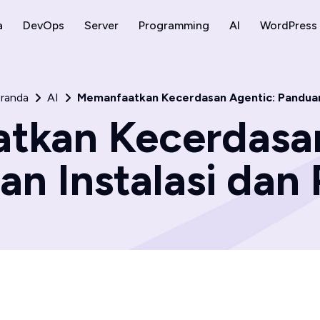
a
DevOps
Server
Programming
AI
WordPress
randa
AI
Memanfaatkan Kecerdasan Agentic: Panduan
tkan Kecerdasan
n Instalasi dan P