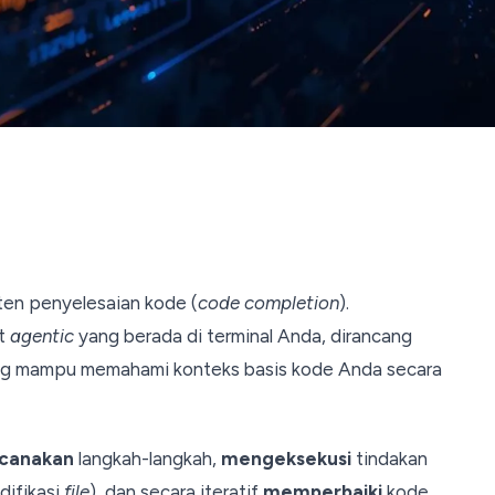
sten penyelesaian kode (
code completion
).
at
agentic
yang berada di terminal Anda, dirancang
g mampu memahami konteks basis kode Anda secara
canakan
langkah-langkah,
mengeksekusi
tindakan
ifikasi
file
), dan secara iteratif
memperbaiki
kode