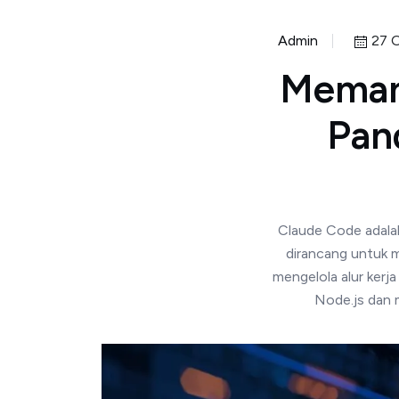
Admin
27 O
Meman
Pan
Claude Code adalah
dirancang untuk 
mengelola alur kerja
Node.js dan 