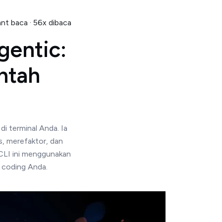
nt baca · 56x dibaca
entic:
ntah
i terminal Anda. Ia
, merefaktor, dan
l CLI ini menggunakan
 coding Anda.