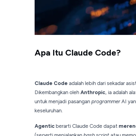
Apa Itu Claude Code?
Claude Code
adalah lebih dari sekadar asi
Dikembangkan oleh
Anthropic
, ia adalah al
untuk menjadi pasangan
programmer
AI yan
keseluruhan.
Agentic
berarti Claude Code dapat
meren
(seperti menjalankan
bash script
atau memod