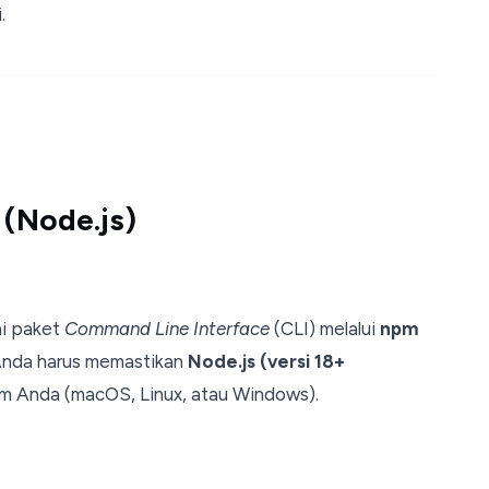
.
t (Node.js)
ai paket
Command Line Interface
(CLI) melalui
npm
 Anda harus memastikan
Node.js (versi 18+
tem Anda (macOS, Linux, atau Windows).