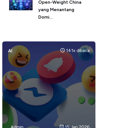
Open-Weight China
yang Menantang
Domi...
141x dibaca
AI
Admin
Admin
Admin
14 Jan 2026
17 Jan 2026
15 Jan 2026