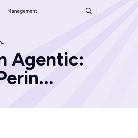
Management
...
 Agentic:
erin...