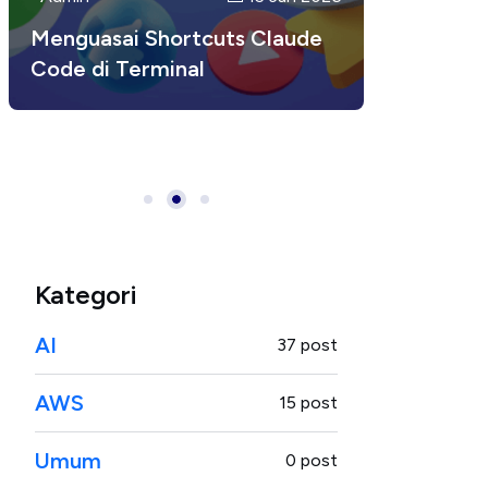
CI/CD: Continuous Integration
Menguasai Shortcuts Claude
Tips dan Trik Menggunakan
dan Continuous Deployment
Code di Terminal
Claude Code untuk
untuk Developer Modern
Developer: Maksimalkan
Produktivitas Coding
Kategori
AI
37 post
AWS
15 post
Umum
0 post