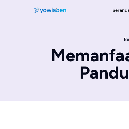
Berand
Be
Memanfaa
Pandua