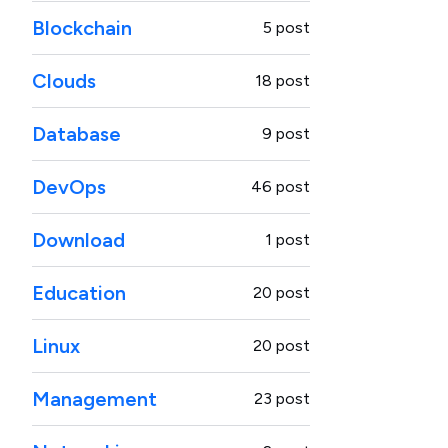
Blockchain
5 post
Clouds
18 post
Database
9 post
DevOps
46 post
Download
1 post
Education
20 post
Linux
20 post
Management
23 post