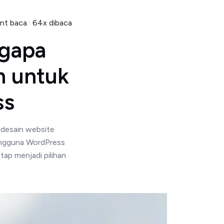
nt baca · 64x dibaca
ngapa
n untuk
ss
ndesain website
pengguna WordPress
tap menjadi pilihan