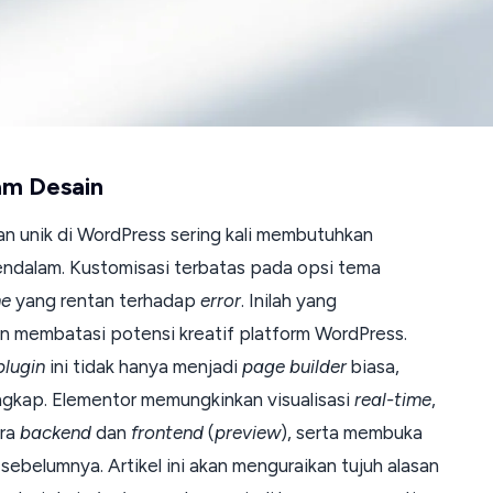
m Desain
n unik di WordPress sering kali membutuhkan
dalam. Kustomisasi terbatas pada opsi tema
me
yang rentan terhadap
error
. Inilah yang
 membatasi potensi kreatif platform WordPress.
plugin
ini tidak hanya menjadi
page builder
biasa,
ngkap. Elementor memungkinkan visualisasi
real-time
,
ara
backend
dan
frontend
(
preview
), serta membuka
sebelumnya. Artikel ini akan menguraikan tujuh alasan