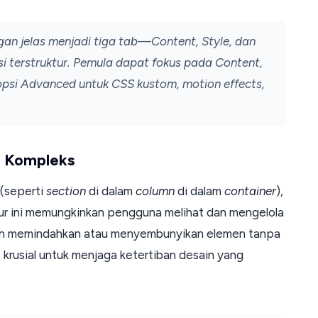
gan jelas menjadi tiga tab—
Content
,
Style
, dan
 terstruktur. Pemula dapat fokus pada
Content
,
opsi
Advanced
untuk CSS kustom,
motion effects
,
ur Kompleks
 (seperti
section
di dalam
column
di dalam
container
),
itur ini memungkinkan pengguna melihat dan mengelola
dah memindahkan atau menyembunyikan elemen tanpa
t krusial untuk menjaga ketertiban desain yang