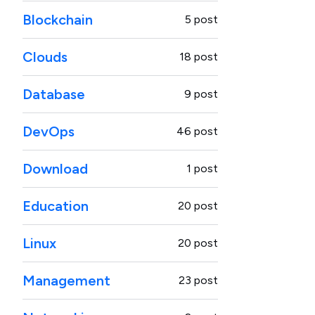
Blockchain
5 post
Clouds
18 post
Database
9 post
DevOps
46 post
Download
1 post
Education
20 post
Linux
20 post
Management
23 post