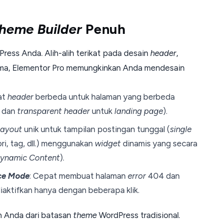
heme Builder
Penuh
ress Anda. Alih-alih terikat pada desain
header
,
ma, Elementor Pro memungkinkan Anda mendesain
at
header
berbeda untuk halaman yang berbeda
dan
transparent header
untuk
landing page
).
layout
unik untuk tampilan postingan tunggal (
single
ri, tag, dll.) menggunakan
widget
dinamis yang secara
ynamic Content
).
ce Mode
: Cepat membuat halaman
error
404 dan
iaktifkan hanya dengan beberapa klik.
 Anda dari batasan
theme
WordPress tradisional.