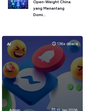
Open-Weight China
yang Menantang
Domi...
136x dibaca
AI
Admin
Admin
Admin
14 Jan 2026
17 Jan 2026
15 Jan 2026