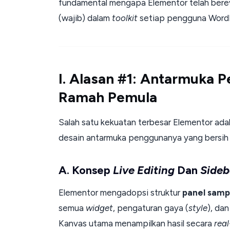
fundamental mengapa Elementor telah berev
(wajib) dalam
toolkit
setiap pengguna Word
I. Alasan #1: Antarmuka P
Ramah Pemula
Salah satu kekuatan terbesar Elementor ada
desain antarmuka penggunanya yang bersih d
A. Konsep
Live Editing
Dan
Sideb
Elementor mengadopsi struktur
panel samp
semua
widget
, pengaturan gaya (
style
), da
Kanvas utama menampilkan hasil secara
rea