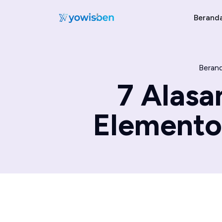
Berand
Beran
7 Alas
Elementor