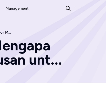
Management
r M...
Mengapa
san unt...