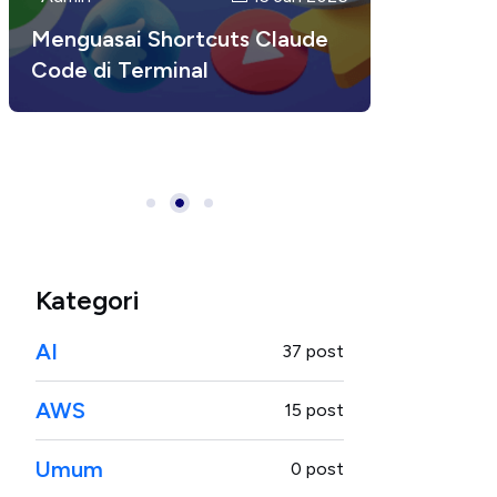
CI/CD: Continuous Integration
Menguasai Shortcuts Claude
Tips dan Trik Menggunakan
dan Continuous Deployment
Code di Terminal
Claude Code untuk
untuk Developer Modern
Developer: Maksimalkan
Produktivitas Coding
Kategori
AI
37 post
AWS
15 post
Umum
0 post