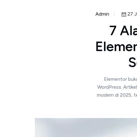
Admin
27 J
7 Al
Elemen
S
Elementor buka
WordPress. Artike
modern di 2025, te