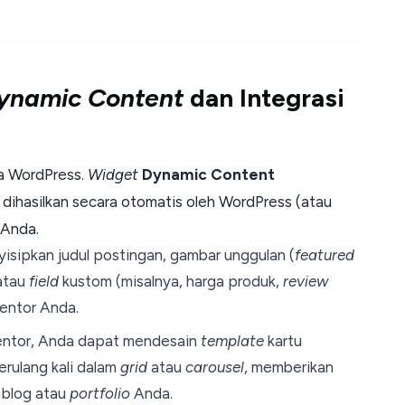
ynamic Content
dan Integrasi
a WordPress.
Widget
Dynamic Content
ihasilkan secara otomatis oleh WordPress (atau
 Anda.
sipkan judul postingan, gambar unggulan (
featured
 atau
field
kustom (misalnya, harga produk,
review
entor Anda.
ntor, Anda dapat mendesain
template
kartu
rulang kali dalam
grid
atau
carousel
, memberikan
 blog atau
portfolio
Anda.