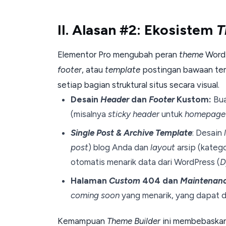
II. Alasan #2: Ekosistem
T
Elementor Pro mengubah peran
theme
WordP
footer
, atau
template
postingan bawaan te
setiap bagian struktural situs secara visual.
Desain
Header
dan
Footer
Kustom:
Bu
(misalnya
sticky header
untuk
homepage
Single Post & Archive Template
: Desain
post
) blog Anda dan
layout
arsip (katego
otomatis menarik data dari WordPress (
D
Halaman
Custom
404 dan
Maintenan
coming soon
yang menarik, yang dapat d
Kemampuan
Theme Builder
ini membebaskan