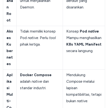
ana
untuk menjalankan
default
yang
n
Daemon.
disarankan.
Ro
ot
Aks
Tidak memiliki konsep
Konsep
Pod
native
.
es
Pod
native
. Perlu
tool
Mampu menghasilkan
Ku
pihak ketiga.
K8s YAML Manifest
ber
secara langsung.
net
es
Apl
Docker Compose
Mendukung
ika
adalah
native
dan
Compose
melalui
si
standar industri.
lapisan
Mul
kompatibilitas, tetapi
ti-
bukan
native
.
Co