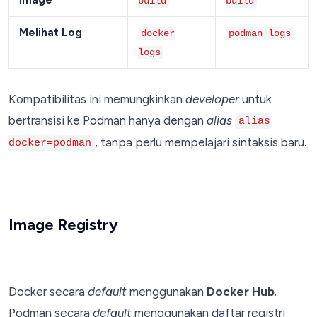
build
build
Melihat Log
docker
podman logs
logs
Kompatibilitas ini memungkinkan
developer
untuk
bertransisi ke Podman hanya dengan
alias
alias
, tanpa perlu mempelajari sintaksis baru.
docker=podman
Image Registry
Docker secara
default
menggunakan
Docker Hub
.
Podman secara
default
menggunakan daftar registri