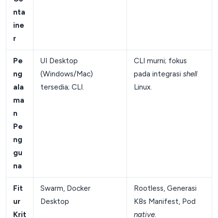
nta
ine
r
Pe
UI Desktop
CLI murni; fokus
ng
(Windows/Mac)
pada integrasi
shell
ala
tersedia; CLI.
Linux.
ma
n
Pe
ng
gu
na
Fit
Swarm, Docker
Rootless, Generasi
ur
Desktop
K8s Manifest, Pod
Krit
native
.