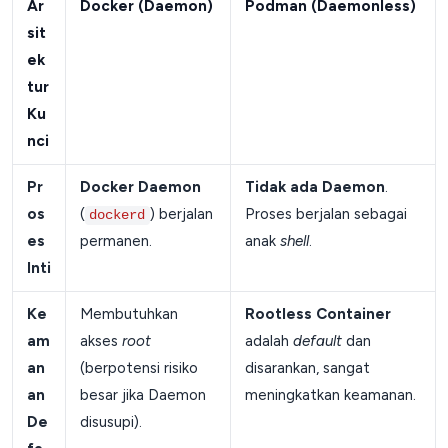
Ar
Docker (Daemon)
Podman (Daemonless)
sit
ek
tur
Ku
nci
Pr
Docker Daemon
Tidak ada Daemon
.
os
(
) berjalan
Proses berjalan sebagai
dockerd
es
permanen.
anak
shell
.
Inti
Ke
Membutuhkan
Rootless Container
am
akses
root
adalah
default
dan
an
(berpotensi risiko
disarankan, sangat
an
besar jika Daemon
meningkatkan keamanan.
De
disusupi).