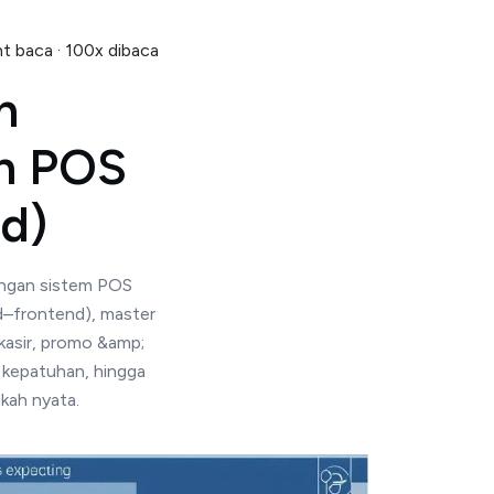
t baca · 100x dibaca
n
n POS
d)
engan sistem POS
d–frontend), master
 kasir, promo &amp;
; kepatuhan, hingga
kah nyata.