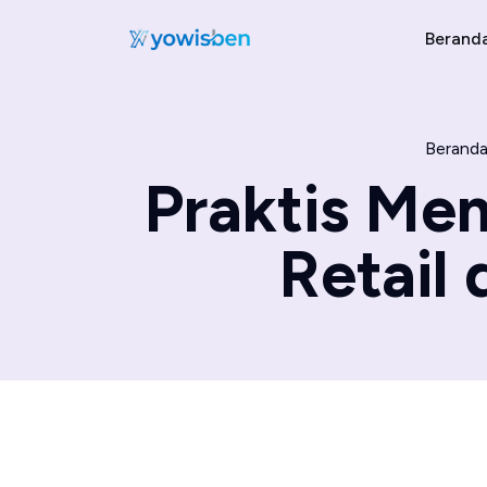
Berand
Berand
Praktis M
Retail