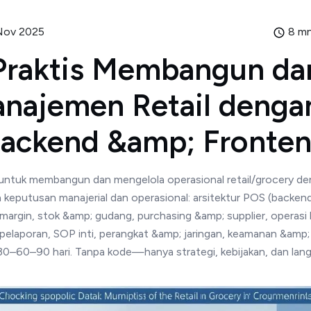
Nov 2025
8 mn
Praktis Membangun da
najemen Retail denga
Backend &amp; Fronten
 untuk membangun dan mengelola operasional retail/grocery d
 keputusan manajerial dan operasional: arsitektur POS (backen
margin, stok &amp; gudang, purchasing &amp; supplier, operasi
 pelaporan, SOP inti, perangkat &amp; jaringan, keamanan &amp
0–60–90 hari. Tanpa kode—hanya strategi, kebijakan, dan lang