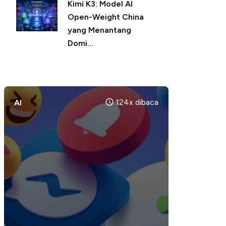
Kimi K3: Model AI
Open-Weight China
yang Menantang
Domi...
124x dibaca
AI