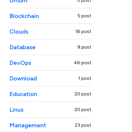
Umum
0 post
Blockchain
5 post
Clouds
18 post
Database
9 post
DevOps
46 post
Download
1 post
Education
20 post
Linux
20 post
Management
23 post