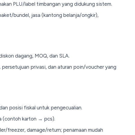
nakan PLU/label timbangan yang didukung sistem.
aket/bundel, jasa (kantong belanja/ongkir),
e, diskon dagang, MOQ, dan SLA.
, persetujuan privasi, dan aturan poin/voucher yang
 dan posisi fiskal untuk pengecualian.
ya (contoh karton → pcs).
hiller/freezer, damage/return; penamaan mudah