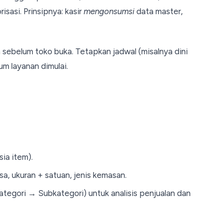
isasi. Prinsipnya: kasir
mengonsumsi
data master,
 sebelum toko buka. Tetapkan jadwal (misalnya dini
um layanan dimulai.
ia item).
asa, ukuran + satuan, jenis kemasan.
egori → Subkategori) untuk analisis penjualan dan