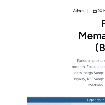
Admin
20 
Mema
(
Panduan praktis
modern. Fokus pada
data, harga &amp; 
loyalty, KPI &amp;
roadmap 3