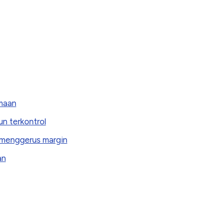
imaan
un terkontrol
a menggerus margin
an