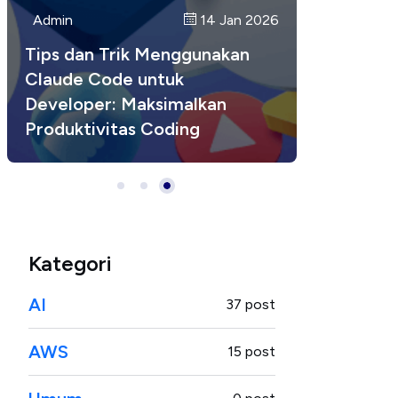
Admin
Admin
Admin
14 Jan 2026
17 Jan 2026
15 Jan 2026
CI/CD: Continuous Integration
Menguasai Shortcuts Claude
Tips dan Trik Menggunakan
dan Continuous Deployment
Code di Terminal
Claude Code untuk
untuk Developer Modern
Developer: Maksimalkan
Produktivitas Coding
Kategori
AI
37 post
AWS
15 post