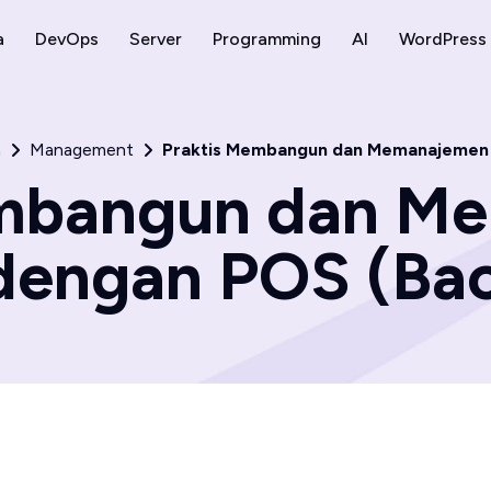
a
DevOps
Server
Programming
AI
WordPress
a
Management
Praktis Membangun dan Memanajemen Re
embangun dan M
 dengan POS (Bac