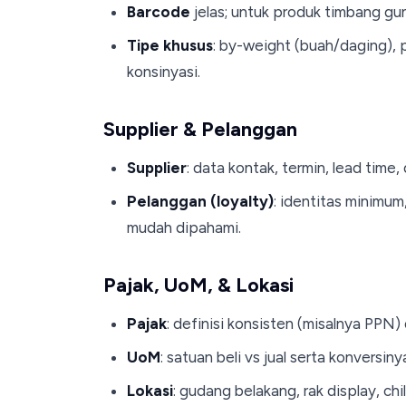
Barcode
jelas; untuk produk timbang gu
Tipe khusus
: by-weight (buah/daging), p
konsinyasi.
Supplier & Pelanggan
Supplier
: data kontak, termin, lead tim
Pelanggan (loyalty)
: identitas minimum
mudah dipahami.
Pajak, UoM, & Lokasi
Pajak
: definisi konsisten (misalnya PPN)
UoM
: satuan beli vs jual serta konversin
Lokasi
: gudang belakang, rak display, c