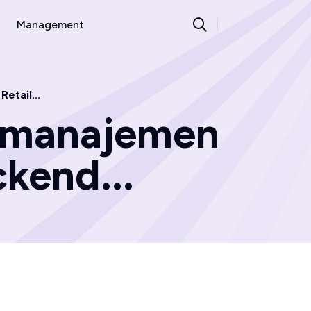
Management
tail...
emanajemen
kend...