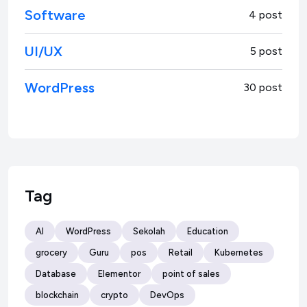
Software
4 post
UI/UX
5 post
WordPress
30 post
Tag
AI
WordPress
Sekolah
Education
grocery
Guru
pos
Retail
Kubernetes
Database
Elementor
point of sales
blockchain
crypto
DevOps