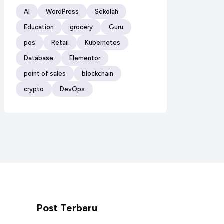
AI
WordPress
Sekolah
Education
grocery
Guru
pos
Retail
Kubernetes
Database
Elementor
point of sales
blockchain
crypto
DevOps
Post Terbaru