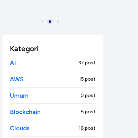
Produktivitas Coding
Kategori
AI
37 post
AWS
15 post
Umum
0 post
Blockchain
5 post
Clouds
18 post