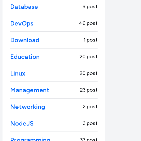
Database
9 post
DevOps
46 post
Download
1 post
Education
20 post
Linux
20 post
Management
23 post
Networking
2 post
NodeJS
3 post
Programming
37 post