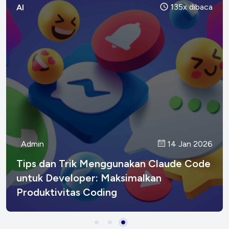
135x dibaca
AI
Admin
Admin
Admin
14 Jan 2026
17 Jan 2026
15 Jan 2026
CI/CD: Continuous Integration dan
Menguasai Shortcuts Claude Code di
Tips dan Trik Menggunakan Claude Code
Continuous Deployment untuk
Terminal
untuk Developer: Maksimalkan
Developer Modern
Produktivitas Coding