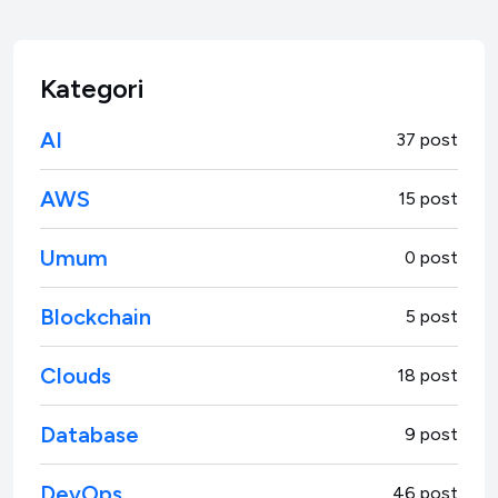
Kategori
AI
37 post
AWS
15 post
Umum
0 post
Blockchain
5 post
Clouds
18 post
Database
9 post
DevOps
46 post