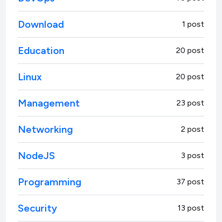
Download
1 post
Education
20 post
Linux
20 post
Management
23 post
Networking
2 post
NodeJS
3 post
Programming
37 post
Security
13 post