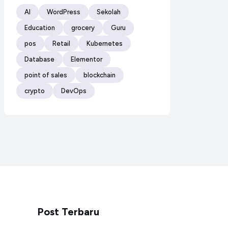
AI
WordPress
Sekolah
Education
grocery
Guru
pos
Retail
Kubernetes
Database
Elementor
point of sales
blockchain
crypto
DevOps
Post Terbaru