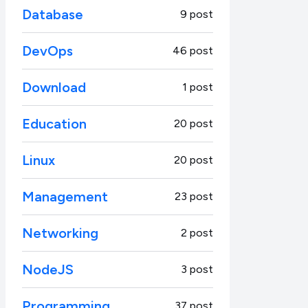
Database
9 post
DevOps
46 post
Download
1 post
Education
20 post
Linux
20 post
Management
23 post
Networking
2 post
NodeJS
3 post
Programming
37 post