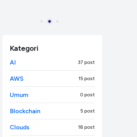
Produktivitas Coding
Kategori
AI
37 post
AWS
15 post
Umum
0 post
Blockchain
5 post
Clouds
18 post