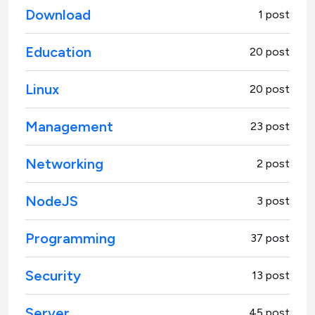
Download
1 post
Education
20 post
Linux
20 post
Management
23 post
Networking
2 post
NodeJS
3 post
Programming
37 post
Security
13 post
Server
45 post