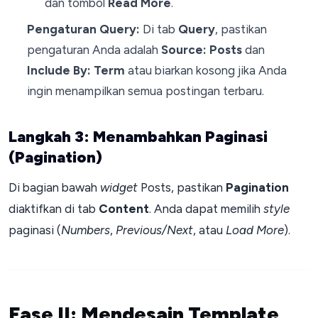
dan tombol
Read More
.
Pengaturan Query:
Di tab
Query
, pastikan
pengaturan Anda adalah
Source: Posts
dan
Include By: Term
atau biarkan kosong jika Anda
ingin menampilkan semua postingan terbaru.
Langkah 3: Menambahkan Paginasi
(Pagination)
Di bagian bawah
widget
Posts, pastikan
Pagination
diaktifkan di tab
Content
. Anda dapat memilih
style
paginasi (
Numbers
,
Previous/Next
, atau
Load More
).
Fase II: Mendesain Template