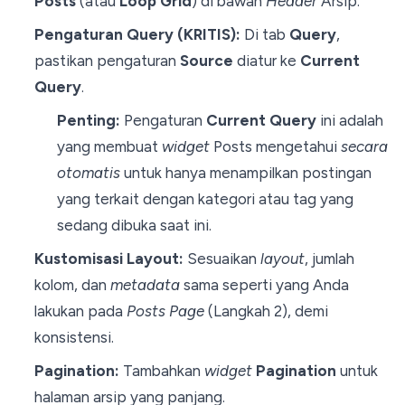
Posts
(atau
Loop Grid
) di bawah
Header
Arsip.
Pengaturan Query (KRITIS):
Di tab
Query
,
pastikan pengaturan
Source
diatur ke
Current
Query
.
Penting:
Pengaturan
Current Query
ini adalah
yang membuat
widget
Posts mengetahui
secara
otomatis
untuk hanya menampilkan postingan
yang terkait dengan kategori atau tag yang
sedang dibuka saat ini.
Kustomisasi Layout:
Sesuaikan
layout
, jumlah
kolom, dan
metadata
sama seperti yang Anda
lakukan pada
Posts Page
(Langkah 2), demi
konsistensi.
Pagination:
Tambahkan
widget
Pagination
untuk
halaman arsip yang panjang.