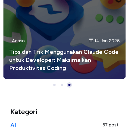
Admin
Admin
Admin
14 Jan 2026
17 Jan 2026
15 Jan 2026
CI/CD: Continuous Integration dan
Menguasai Shortcuts Claude Code di
Tips dan Trik Menggunakan Claude Code
Continuous Deployment untuk
Terminal
untuk Developer: Maksimalkan
Developer Modern
Produktivitas Coding
Kategori
AI
37 post