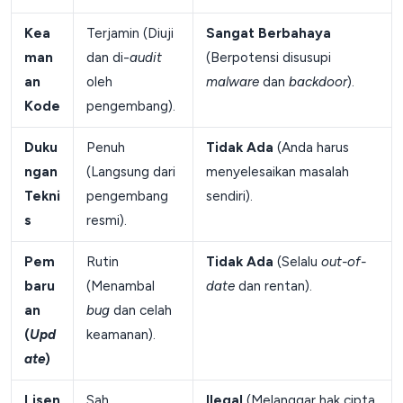
Kea
Terjamin (Diuji
Sangat Berbahaya
man
dan di-
audit
(Berpotensi disusupi
an
oleh
malware
dan
backdoor
).
Kode
pengembang).
Duku
Penuh
Tidak Ada
(Anda harus
ngan
(Langsung dari
menyelesaikan masalah
Tekni
pengembang
sendiri).
s
resmi).
Pem
Rutin
Tidak Ada
(Selalu
out-of-
baru
(Menambal
date
dan rentan).
an
bug
dan celah
(
Upd
keamanan).
ate
)
Lisen
Sah
Ilegal
(Melanggar hak cipta