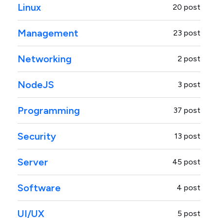
Linux
20 post
Management
23 post
Networking
2 post
NodeJS
3 post
Programming
37 post
Security
13 post
Server
45 post
Software
4 post
UI/UX
5 post