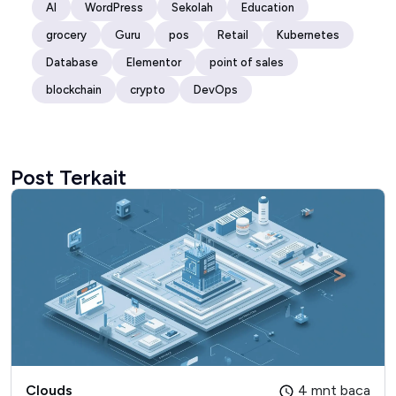
AI
WordPress
Sekolah
Education
grocery
Guru
pos
Retail
Kubernetes
Database
Elementor
point of sales
blockchain
crypto
DevOps
Post Terkait
Clouds
4 mnt baca