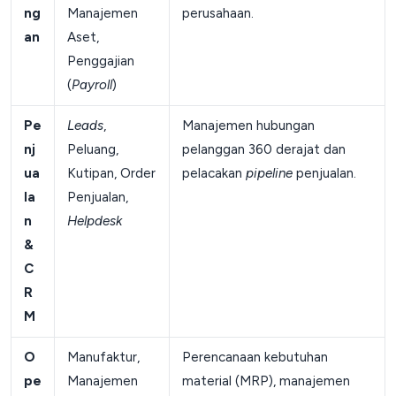
ng
Manajemen
perusahaan.
an
Aset,
Penggajian
(
Payroll
)
Pe
Leads
,
Manajemen hubungan
nj
Peluang,
pelanggan 360 derajat dan
ua
Kutipan, Order
pelacakan
pipeline
penjualan.
la
Penjualan,
n
Helpdesk
&
C
R
M
O
Manufaktur,
Perencanaan kebutuhan
pe
Manajemen
material (MRP), manajemen