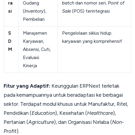
ra
Gudang
batch
dan nomor seri,
Point of
si
(
Inventory
),
Sale
(POS) terintegrasi.
Pembelian
S
Manajemen
Pengelolaan siklus hidup
D
Karyawan,
karyawan yang komprehensif.
M
Absensi, Cuti,
Evaluasi
Kinerja
Fitur yang Adaptif:
Keunggulan ERPNext terletak
pada kemampuannya untuk beradaptasi ke berbagai
sektor. Terdapat modul khusus untuk Manufaktur, Ritel,
Pendidikan (
Education
), Kesehatan (
Healthcare
),
Pertanian (
Agriculture
), dan Organisasi Nirlaba (
Non-
Profit
).