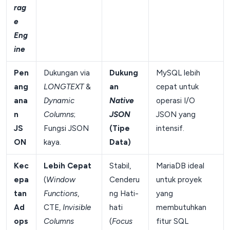
rag
e
Eng
ine
Pen
Dukungan via
Dukung
MySQL lebih
ang
LONGTEXT
&
an
cepat untuk
ana
Dynamic
Native
operasi I/O
n
Columns
;
JSON
JSON yang
JS
Fungsi JSON
(Tipe
intensif.
ON
kaya.
Data)
Kec
Lebih Cepat
Stabil,
MariaDB ideal
epa
(
Window
Cenderu
untuk proyek
tan
Functions
,
ng Hati-
yang
Ad
CTE,
Invisible
hati
membutuhkan
ops
Columns
(
Focus
fitur SQL