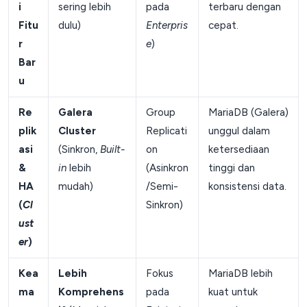
i
sering lebih
pada
terbaru dengan
Fitu
dulu)
Enterpris
cepat.
r
e
)
Bar
u
Re
Galera
Group
MariaDB (Galera)
plik
Cluster
Replicati
unggul dalam
asi
(Sinkron,
Built-
on
ketersediaan
&
in
lebih
(Asinkron
tinggi dan
HA
mudah)
/Semi-
konsistensi data.
(
Cl
Sinkron)
ust
er
)
Kea
Lebih
Fokus
MariaDB lebih
ma
Komprehens
pada
kuat untuk