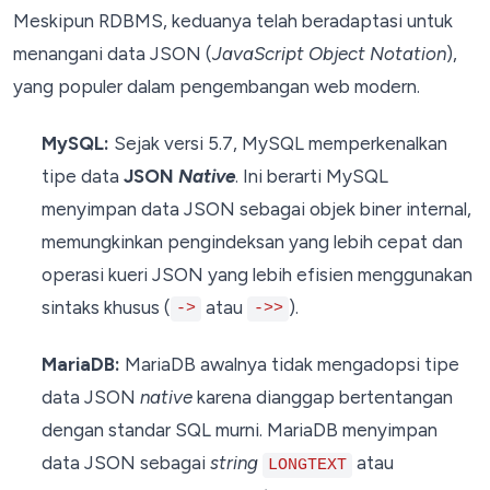
Meskipun RDBMS, keduanya telah beradaptasi untuk
menangani data JSON (
JavaScript Object Notation
),
yang populer dalam pengembangan web modern.
MySQL:
Sejak versi 5.7, MySQL memperkenalkan
tipe data
JSON
Native
. Ini berarti MySQL
menyimpan data JSON sebagai objek biner internal,
memungkinkan pengindeksan yang lebih cepat dan
operasi kueri JSON yang lebih efisien menggunakan
sintaks khusus (
atau
).
->
->>
MariaDB:
MariaDB awalnya tidak mengadopsi tipe
data JSON
native
karena dianggap bertentangan
dengan standar SQL murni. MariaDB menyimpan
data JSON sebagai
string
atau
LONGTEXT