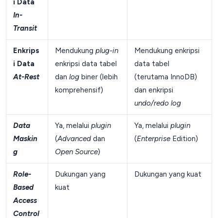
i Data
In-
Transit
Enkrips
Mendukung
plug-in
Mendukung enkripsi
i Data
enkripsi data tabel
data tabel
At-Rest
dan
log
biner (lebih
(terutama InnoDB)
komprehensif)
dan enkripsi
undo/redo log
Data
Ya, melalui
plugin
Ya, melalui
plugin
Maskin
(
Advanced
dan
(
Enterprise
Edition)
g
Open Source
)
Role-
Dukungan yang
Dukungan yang kuat
Based
kuat
Access
Control