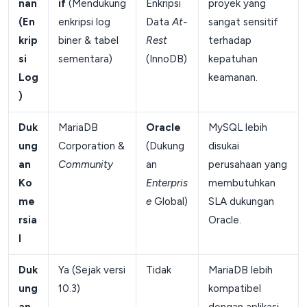
nan
if
(Mendukung
Enkripsi
proyek yang
(En
enkripsi log
Data
At-
sangat sensitif
krip
biner & tabel
Rest
terhadap
si
sementara)
(InnoDB)
kepatuhan
Log
keamanan.
)
Duk
MariaDB
Oracle
MySQL lebih
ung
Corporation &
(Dukung
disukai
an
Community
an
perusahaan yang
Ko
Enterpris
membutuhkan
me
e
Global)
SLA dukungan
rsia
Oracle.
l
Duk
Ya (Sejak versi
Tidak
MariaDB lebih
ung
10.3)
kompatibel
an
dengan aplikasi