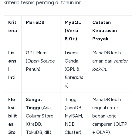
kriteria teknis penting di tahun ini:
Krit
MariaDB
MySQL
Catatan
eria
(Versi
Keputusan
8.0+)
Proyek
Lis
GPL Murni
Lisensi
MariaDB lebih
ens
(
Open-Source
Ganda
aman dari
vendor
i
Penuh)
(GPL &
lock-in
.
Inti
Enterpris
e
)
Fle
Sangat
Tinggi
MariaDB lebih
ksi
Tinggi
(Aria,
(InnoDB,
unggul untuk
bilit
ColumnStore,
MyISAM,
beban kerja
as
XtraDB,
NDB
campuran (OLTP
Sto
TokuDB, dll.)
Cluster)
+ OLAP).