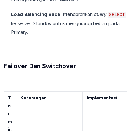
Load Balancing Baca:
Mengarahkan
query
SELECT
ke
server
Standby untuk mengurangi beban pada
Primary.
Failover Dan Switchover
T
Keterangan
Implementasi
e
r
m
in