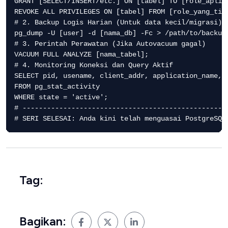
GRANT [SELECT/INSERT/etc.] ON [tabel] TO [role_aplika
REVOKE ALL PRIVILEGES ON [tabel] FROM [role_yang_tida
# 2. Backup Logis Harian (Untuk data kecil/migrasi)

pg_dump -U [user] -d [nama_db] -Fc > /path/to/backup/
# 3. Perintah Perawatan (Jika Autovacuum gagal)

VACUUM FULL ANALYZE [nama_tabel];

# 4. Monitoring Koneksi dan Query Aktif

SELECT pid, usename, client_addr, application_name, q
FROM pg_stat_activity

WHERE state = 'active';

# ---------------------------------------------------
Tag:
Bagikan: