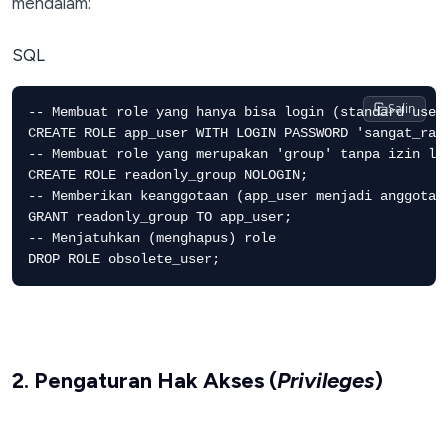
mendalam:
SQL
Salin
-- Membuat role yang hanya bisa login (standard user)
CREATE ROLE app_user WITH LOGIN PASSWORD 'sangat_raha
-- Membuat role yang merupakan 'group' tanpa izin log
CREATE ROLE readonly_group NOLOGIN;

-- Memberikan keanggotaan (app_user menjadi anggota r
GRANT readonly_group TO app_user;

-- Menjatuhkan (menghapus) role

2. Pengaturan Hak Akses (
Privileges
)