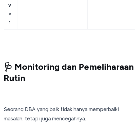
v
e
r
🩺 Monitoring dan Pemeliharaan
Rutin
Seorang DBA yang baik tidak hanya memperbaiki
masalah, tetapi juga mencegahnya.