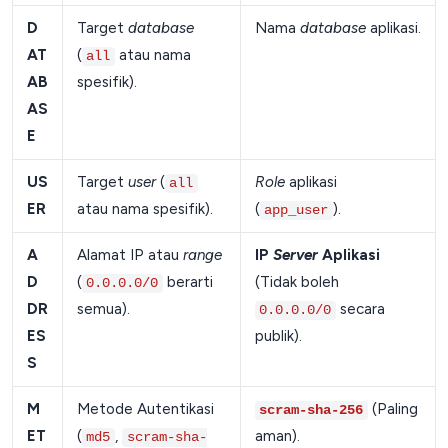
D
Target
database
Nama
database
aplikasi.
AT
(
atau nama
all
AB
spesifik).
AS
E
US
Target
user
(
Role
aplikasi
all
ER
atau nama spesifik).
(
).
app_user
A
Alamat IP atau
range
IP
Server
Aplikasi
D
(
berarti
(Tidak boleh
0.0.0.0/0
DR
semua).
secara
0.0.0.0/0
ES
publik).
S
M
Metode Autentikasi
(Paling
scram-sha-256
ET
(
,
aman).
md5
scram-sha-