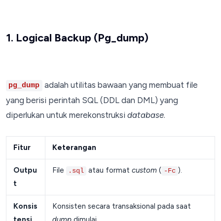
1. Logical Backup (pg_dump)
adalah utilitas bawaan yang membuat file
pg_dump
yang berisi perintah SQL (DDL dan DML) yang
diperlukan untuk merekonstruksi
database
.
Fitur
Keterangan
Outpu
File
atau format
custom
(
).
.sql
-Fc
t
Konsis
Konsisten secara transaksional pada saat
tensi
dump
dimulai.