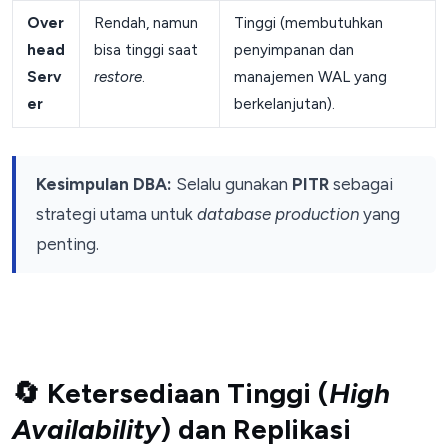
Over
Rendah, namun
Tinggi (membutuhkan
head
bisa tinggi saat
penyimpanan dan
Serv
restore
.
manajemen WAL yang
er
berkelanjutan).
Kesimpulan DBA:
Selalu gunakan
PITR
sebagai
strategi utama untuk
database
production
yang
penting.
🔄 Ketersediaan Tinggi (
High
Availability
) dan Replikasi