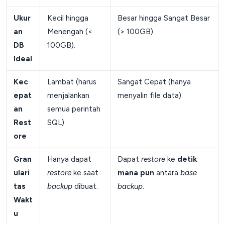
Ukur
Kecil hingga
Besar hingga Sangat Besar
an
Menengah (<
(> 100GB).
DB
100GB).
Ideal
Kec
Lambat (harus
Sangat Cepat (hanya
epat
menjalankan
menyalin file data).
an
semua perintah
Rest
SQL).
ore
Gran
Hanya dapat
Dapat
restore
ke
detik
ulari
restore
ke saat
mana pun
antara
base
tas
backup
dibuat.
backup
.
Wakt
u