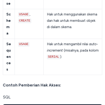
se
Sc
,
Hak untuk menggunakan skema
USAGE
he
dan hak untuk membuat objek
CREATE
m
di dalam skema.
a
Se
Hak untuk mengambil nilai
auto-
USAGE
qu
increment
(misalnya, pada kolom
en
).
SERIAL
ce
s
Contoh Pemberian Hak Akses:
SQL