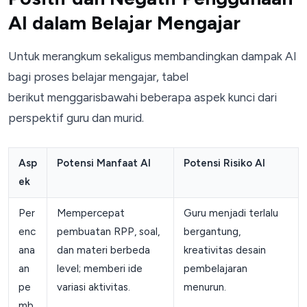
AI dalam Belajar Mengajar
Untuk merangkum sekaligus membandingkan dampak AI
bagi proses belajar mengajar, tabel
berikut menggarisbawahi beberapa aspek kunci dari
perspektif guru dan murid.
Asp
Potensi Manfaat AI
Potensi Risiko AI
ek
Per
Mempercepat
Guru menjadi terlalu
enc
pembuatan RPP, soal,
bergantung,
ana
dan materi berbeda
kreativitas desain
an
level; memberi ide
pembelajaran
pe
variasi aktivitas.
menurun.
mb