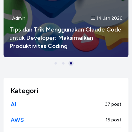
Admin
Admin
Admin
14 Jan 2026
17 Jan 2026
15 Jan 2026
CI/CD: Continuous Integration dan
Menguasai Shortcuts Claude Code di
Tips dan Trik Menggunakan Claude Code
Continuous Deployment untuk
Terminal
untuk Developer: Maksimalkan
Developer Modern
Produktivitas Coding
Kategori
AI
37 post
AWS
15 post